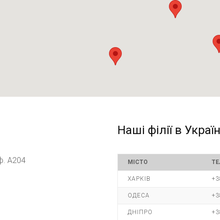
Наші філії в Україн
оф. А204
МІСТО
ТЕ
ХАРКІВ
+3
ОДЕСА
+3
ДНІПРО
+3